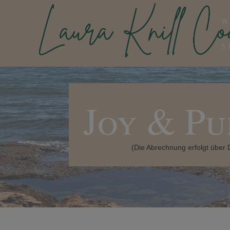
W
S
Joy & Pu
(Die Abrechnung erfolgt über 