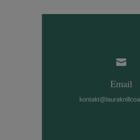

Email
kontakt@lauraknillco