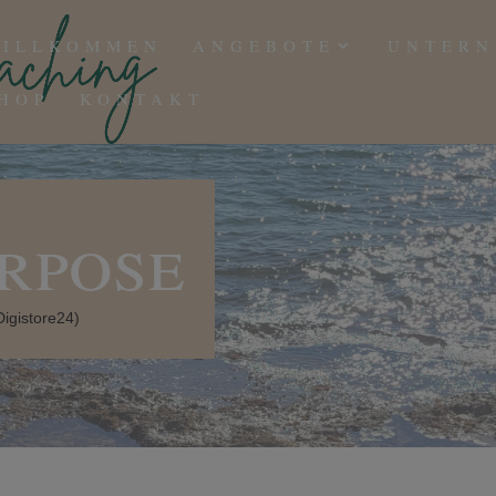
ILLKOMMEN
ANGEBOTE
UNTER
HOP
KONTAKT
rpose
Digistore24)