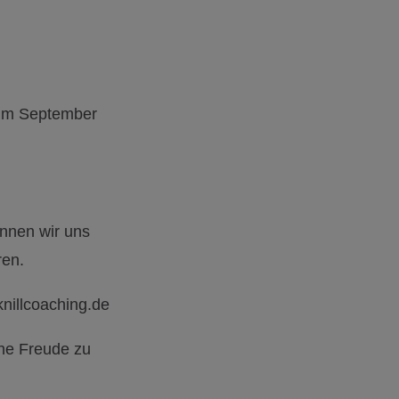
 im September
önnen wir uns
ren.
knillcoaching.de
ine Freude zu