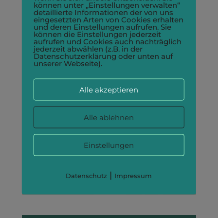
können unter „Einstellungen verwalten“
den 21 Tagen. Ganz großes Kompliment, total
detaillierte Informationen der von uns
eingesetzten Arten von Cookies erhalten
cool aufgezogen, absolut machbar und
und deren Einstellungen aufrufen. Sie
können die Einstellungen jederzeit
integrierbar. Ich bin so begeistert!
aufrufen und Cookies auch nachträglich
jederzeit abwählen (z.B. in der
Datenschutzerklärung oder unten auf
unserer Webseite).
Carina sagt:
Alle akzeptieren
Ganz toll gemacht die Challenge, liebe Laura. Sie
Alle ablehnen
hat mich sehr abgeholt und war für mich super
zum Umsetzen. Obwohl ich einiges in der ein oder
Einstellungen
anderen Art schon kenne, weil ich mich viel damit
auseinandersetze auch mit meinem Team, konnte
|
ich sehr viel mitnehmen.
Datenschutz
Impressum