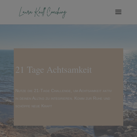
21 Tage Achtsamkeit
Nutze die 21-Tage Challenge, um Achtsamkeit aktiv
in deinen Alltag zu integrieren. Komm zur Ruhe und
schöpfe neue Kraft