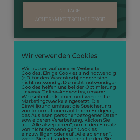
21 TAGE
ACHTSAMKEITSCHALLENGE
Wir verwenden Cookies
Wir nutzen auf unserer Webseite
Cookies. Einige Cookies sind notwendig
Kund*innenstimmen
(z.B. für den Warenkorb) andere sind
nicht notwendig. Die nicht-notwendigen
Cookies helfen uns bei der Optimierung
unseres Online-Angebotes, unserer
Webseitenfunktionen und werden für
Marketingzwecke eingesetzt. Die
Einwilligung umfasst die Speicherung
von Informationen auf Ihrem Endgerät,
das Auslesen personenbezogener Daten
Steffi schickte mir diese Nachricht:
sowie deren Verarbeitung. Klicken Sie
auf „Alle akzeptieren“, um in den Einsatz
von nicht notwendigen Cookies
Ich habe mich total über die Bonustage gefreut,
einzuwilligen oder auf „Alle ablehnen“,
wenn Sie sich anders entscheiden. Sie
dass es nicht doch schon ganz zu Ende ist nach