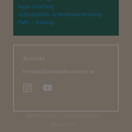
Ikigai Coaching
Achtsamkeits- & Meditationstraining
PME – Training
Kontakt
kontakt@lauraknillcoaching.de
IMPRESSUM
DATENSCHUTZ
ENGLISCH