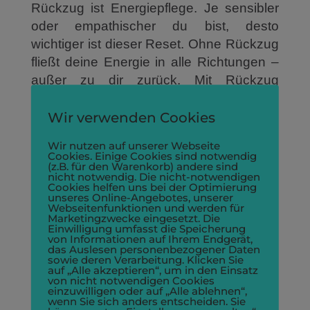
Rückzug ist Energiepflege. Je sensibler
oder empathischer du bist, desto
wichtiger ist dieser Reset. Ohne Rückzug
fließt deine Energie in alle Richtungen –
außer zu dir zurück. Mit Rückzug
sammelt sie sich wieder. Du fühlst dich
stabiler.
Wir verwenden Cookies
Satter. Gelassener.
Wir nutzen auf unserer Webseite
Cookies. Einige Cookies sind notwendig
3. Du findest emotionale Stabilität
(z.B. für den Warenkorb) andere sind
nicht notwendig. Die nicht-notwendigen
Wenn du dir Raum nimmst, hörst du
Cookies helfen uns bei der Optimierung
unseres Online-Angebotes, unserer
deine Gefühle klarer. Nicht als
Webseitenfunktionen und werden für
Marketingzwecke eingesetzt. Die
überwältigenden Sturm – sondern als
Einwilligung umfasst die Speicherung
Hinweise. Im Rückzug spürst du wieder:
von Informationen auf Ihrem Endgerät,
das Auslesen personenbezogener Daten
Was ist meins?
sowie deren Verarbeitung. Klicken Sie
auf „Alle akzeptieren“, um in den Einsatz
Was habe ich übernommen?
von nicht notwendigen Cookies
einzuwilligen oder auf „Alle ablehnen“,
Was brauche ich wirklich?
wenn Sie sich anders entscheiden. Sie