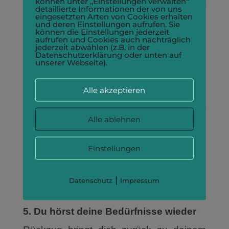
können unter „Einstellungen verwalten“
Emotionale Stabilität entsteht nicht
detaillierte Informationen der von uns
eingesetzten Arten von Cookies erhalten
dadurch, dass immer alles leicht ist.
und deren Einstellungen aufrufen. Sie
Sondern dadurch, dass du dir erlaubst,
können die Einstellungen jederzeit
aufrufen und Cookies auch nachträglich
dich zu regulieren.
jederzeit abwählen (z.B. in der
Datenschutzerklärung oder unten auf
unserer Webseite).
4. Du erkennst, was du wirklich willst
In der Stille tauchen Antworten auf, die du
Alle akzeptieren
im Lärm des Alltags überhörst. Im
Rückzug lernst du, zwischen deiner
Alle ablehnen
echten Stimme und den Erwartungen
anderer zu unterscheiden.
Einstellungen
Viele Frauen sagen nach solchen
Rückzugsphasen: „Ich wusste gar nicht,
|
wie sehr ich mich nach … sehne.“ Und
Datenschutz
Impressum
genau das ist das Geschenk.
5. Du hörst deine Bedürfnisse wieder