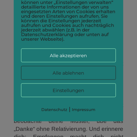
Empfangen stärkt
können unter „Einstellungen verwalten“
detaillierte Informationen der von uns
Vertrauen
eingesetzten Arten von Cookies erhalten
und deren Einstellungen aufrufen. Sie
können die Einstellungen jederzeit
Jedes Mal, wenn du zulässt zu
aufrufen und Cookies auch nachträglich
jederzeit abwählen (z.B. in der
empfangen, trainierst du Vertrauen: in
Datenschutzerklärung oder unten auf
unserer Webseite).
dich, in andere und in das Leben.
Vertrauen, dass du nicht alles allein
tragen musst, dass die Welt in
Alle akzeptieren
irgendeiner Weise respondsiv ist. Das ist
zutiefst nährend für die Seele.
Alle ablehnen
Ein Weg der kleinen
Einstellungen
Schritte
Empfangen lernen ist kein Sprint — es ist
|
Datenschutz
Impressum
ein liebevoller Weg. Beginne klein,
beobachte deine Muster, übe das
„Danke“ ohne Relativierung. Und erinnere
dich: Empfangen macht dich nicht