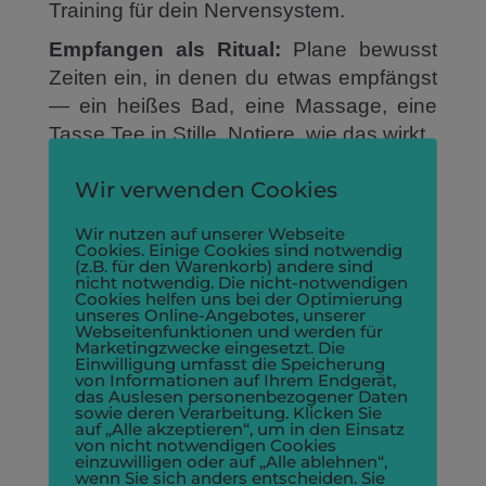
Training für dein Nervensystem.
Empfangen als Ritual:
Plane bewusst
Zeiten ein, in denen du etwas empfängst
— ein heißes Bad, eine Massage, eine
Tasse Tee in Stille. Notiere, wie das wirkt.
Grenzen und Empfangen —
Wir verwenden Cookies
kein Widerspruch
Wir nutzen auf unserer Webseite
Cookies. Einige Cookies sind notwendig
Manche glauben, Empfangen setze
(z.B. für den Warenkorb) andere sind
Grenzen außer Kraft. Doch genau das
nicht notwendig. Die nicht-notwendigen
Cookies helfen uns bei der Optimierung
Gegenteil ist wahr: Klar gesetzte Grenzen
unseres Online-Angebotes, unserer
Webseitenfunktionen und werden für
schaffen Raum, in dem Empfangen
Marketingzwecke eingesetzt. Die
Einwilligung umfasst die Speicherung
sicher möglich ist. Wenn du fühlst, was
von Informationen auf Ihrem Endgerät,
du geben willst und was nicht, kannst du
das Auslesen personenbezogener Daten
sowie deren Verarbeitung. Klicken Sie
aus einer freien Haltung heraus
auf „Alle akzeptieren“, um in den Einsatz
von nicht notwendigen Cookies
annehmen.
einzuwilligen oder auf „Alle ablehnen“,
wenn Sie sich anders entscheiden. Sie